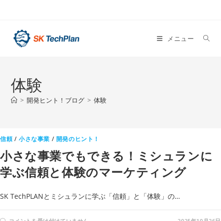
コ
ン
テ
メニュー
ン
ツ
へ
体験
ス
キ
>
開発ヒント！ブログ
>
体験
ッ
プ
信頼
/
小さな事業
/
開発のヒント！
小さな事業でもできる！ミシュランに
学ぶ信頼と体験のマーケティング
SK TechPLANとミシュランに学ぶ「信頼」と「体験」の…
小
コメントを受け付けていません
2025年10月26日