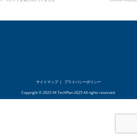
さ
な
事
業
で
も
で
き
る！
ミ
シ
ュ
ラ
ン
に
学
ぶ
信
頼
と
サイトマップ
プライバシーポリシー
体
験
の
Copyright © 2025 SK TechPlan 2025 All rights reserved.
マ
ー
ケ
テ
ィ
ン
グ
は