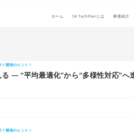
ホーム
SK TechPlanとは
事業紹介
計
/
開発のヒント！
 ― “平均最適化”から“多様性対応”
計
/
開発のヒント！