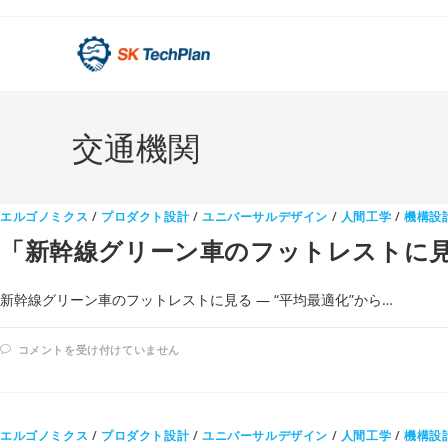
コ
ン
テ
ン
ツ
交通機関
へ
ス
キ
ッ
エルゴノミクス
/
プロダクト設計
/
ユニバーサルデザイン
/
人間工学
/
機構設
プ
「新幹線グリーン車のフットレストに見る
新幹線グリーン車のフットレストに見る ― “平均最適化”から…
「新
コメントを受け付けていません
幹
線
グ
リ
ー
ン
エルゴノミクス
/
プロダクト設計
/
ユニバーサルデザイン
/
人間工学
/
機構設
車