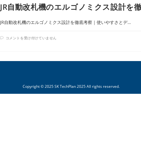
の
JR自動改札機のエルゴノミクス設計を
フ
ッ
ト
レ
ス
JR自動改札機のエルゴノミクス設計を徹底考察｜使いやすさとデ…
ト
に
見
JR
る
コメントを受け付けていません
自
―
動
“平
改
均
札
最
機
適
の
化”か
エ
ら“多
ル
様
ゴ
性
ノ
対
ミ
応”へ
ク
Copyright © 2025 SK TechPlan 2025 All rights reserved.
進
ス
化
設
す
計
べ
を
き
徹
公
底
共
考
デ
察
ザ
｜
イ
使
ン」
い
は
や
す