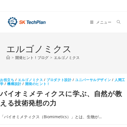
コ
ン
テ
メニュー
ン
ツ
へ
エルゴノミクス
ス
キ
>
開発ヒント！ブログ
>
エルゴノミクス
ッ
プ
お役立ち
/
エルゴノミクス
/
プロダクト設計
/
ユニバーサルデザイン
/
人間工
学
/
機構設計
/
開発のヒント！
バイオミメティクスに学ぶ、自然が教
える技術発想の力
「バイオミメティクス（Biomimetics）」とは、生物が…