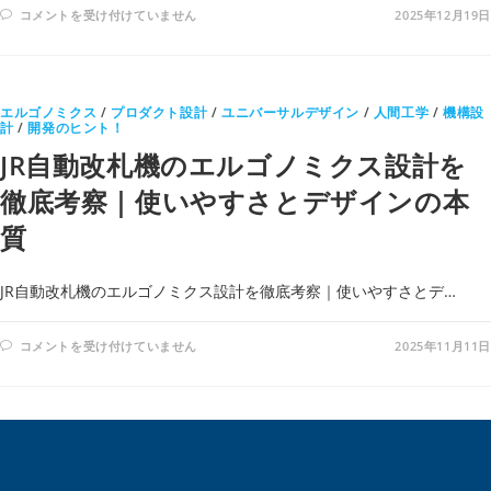
バ
コメントを受け付けていません
2025年12月19日
イ
オ
ミ
メ
テ
ィ
エルゴノミクス
ク
/
プロダクト設計
/
ユニバーサルデザイン
/
人間工学
/
機構設
ス
計
/
開発のヒント！
に
学
JR自動改札機のエルゴノミクス設計を
ぶ、
自
徹底考察｜使いやすさとデザインの本
然
が
教
質
え
る
技
術
JR自動改札機のエルゴノミクス設計を徹底考察｜使いやすさとデ…
発
想
の
力
JR
コメントを受け付けていません
2025年11月11日
は
自
動
改
札
機
の
エ
ル
ゴ
ノ