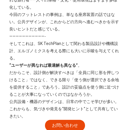
れる旅行者——人々の体格・文化・使用環境はますます多様
化している。
今回のフットレストの事例は、単なる座席装置の話ではな
い。公共デザインが、これからどの方向へ進むべきかを示す
良いヒントだと感じている。
———————————-
そしてこれは、SK TechPlanとして関わる製品設計や機構設
計、エルゴノミクスを考える際にも大いに示唆を与えてくれ
る。
“ユーザーが異なれば最適解も異なる”
。
だからこそ、設計側が解決すべきは「全員に同じ形を押しつ
けること」ではなく、できる限り「使う側が選択できる余地
を提供すること」であろう。設計の妥協点を使う側に近づけ
ることが大事になっていくのではなかろうか。
公共設備・機器のデザインは、日常の中でこそ学びが多い。
これからも、気づきや発見を“開発ヒント”として共有してい
きたい。
お問い合わせ