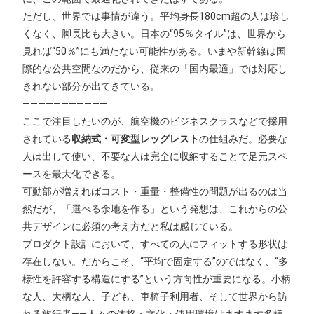
ただし、世界では事情が違う。平均身長180cm超の人は珍し
くなく、脚長比も大きい。日本の“95％タイル”は、世界から
見れば“50％”にも満たない可能性がある。いまや新幹線は国
際的な公共空間なのだから、従来の「国内最適」では対応し
きれない部分が出てきている。
———————————
ここで注目したいのが、航空機のビジネスクラスなどで採用
されている
収納式・可変型レッグレスト
の仕組みだ。必要な
人は出して使い、不要な人は完全に収納することで足元スペ
ースを最大化できる。
可動部が増えればコスト・重量・整備性の問題が出るのは当
然だが、「選べる余地を作る」という発想は、これからの公
共デザインに必須の考え方だと私は感じている。
プロダクト設計において、すべての人にフィットする形状は
存在しない。だからこそ、“平均で固定する”のではなく、“多
様性を許容する構造にする”という方向性が重要になる。小柄
な人、大柄な人、子ども、車椅子利用者、そして世界から訪