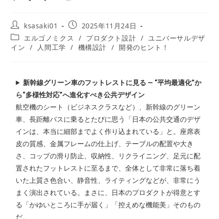
ksasaki01
2025年11月24日
エルゴノミクス
/
プロダクト設計
/
ユニバーサルデザ
イン
/
人間工学
/
機構設計
/
開発のヒント！
新幹線グリーン車のフットレストに見る ― “平均最適化”か
ら“多様性対応”へ進化すべき公共デザイン
航空機のシート（ビジネスクラスなど）、新幹線のグリーン
車、長距離バスに乗るとたびに思う「日本の公共交通のデザ
インは、本当に細部までよく作り込まれている」と。座席表
皮の質感、金属フレームの仕上げ、テーブルの配置や大き
さ、コップの滑り防止、収納性、リクライニング、足元に配
置されたフットレストに至るまで、全体として非常に落ち着
いた上質さ色合い、静音性、ライティングなどが、非常にう
まく演出されている。まさに、日本のプロダクトが得意とす
る「かゆいところに手が届く」「控えめな機能美」そのもの
だ。