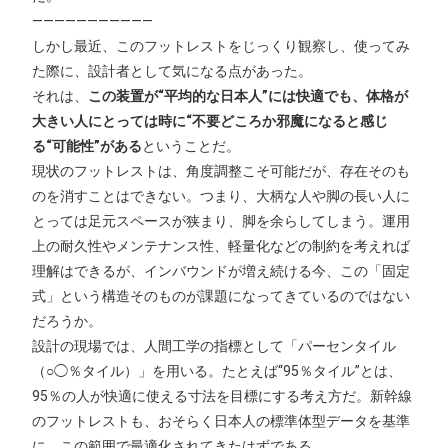
———————————
しかし最近、このフットレストをじっくり観察し、使ってみ
た際に、設計者として気になる点があった。
それは、
この装置が“平均的な日本人”には快適でも、体格が
大きい人にとっては時に“不要どころか邪魔になると感じ
る“可能性”がある
ということだ。
現状のフットレストは、角度調整こそ可能だが、存在そのも
のを消すことはできない。つまり、大柄な人や脚の長い人に
とっては足元スペースが狭まり、脚を余らしてしまう。運用
上の耐久性やメンテナンス性、軽量化などの制約を考えれば
理解はできるが、インバウンドが増え続ける今、この「固定
式」という構造そのものが課題になってきているのではない
だろうか。
設計の現場では、人間工学の指標として「パーセンタイル
（○◯％タイル）」を用いる。たとえば“95％タイル”とは、
95％の人が快適に使える寸法を目標にする考え方だ。新幹線
のフットレストも、おそらく日本人の標準体型データを基準
に、この範囲で最適化されてきたはずである。