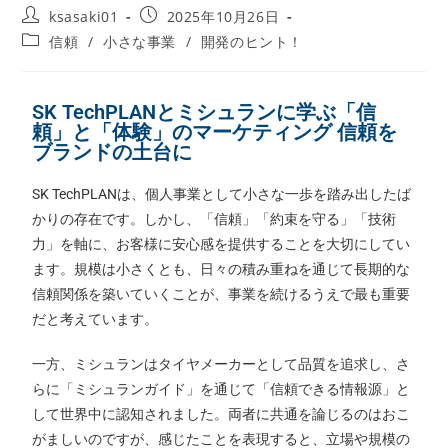
ksasaki01
2025年10月26日
信頼
/
小さな事業
/
開発のヒント！
SK TechPLANとミシュランに学ぶ「信
頼」と「体験」のマーケティング 信頼を
ブランドの土台に
SK TechPLANは、個人事業として小さな一歩を踏み出したば
かりの存在です。しかし、「信頼」「約束を守る」「技術
力」を軸に、お客様に安心感を提供することを大切にしてい
ます。規模は小さくとも、日々の積み重ねを通じて長期的な
信頼関係を築いていくことが、事業を続けるうえで最も重要
だと考えています。
一方、ミシュランはタイヤメーカーとして品質を追求し、さ
らに「ミシュランガイド」を通じて「信頼できる情報源」と
して世界中に認知されました。両者に共通を論じるのはおこ
がましいのですが、感じたことを表現すると、立場や規模の